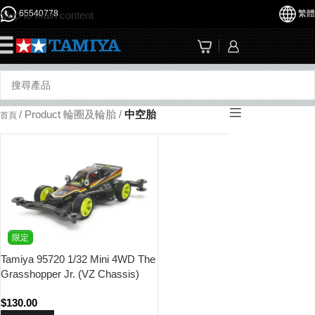
65540778
繁體
Skip to main content
☰
/
Product 輪圈及輪胎
/
中空胎
首頁
限定
Tamiya 95720 1/32 Mini 4WD The
Grasshopper Jr. (VZ Chassis)
Black Special
$
130.00