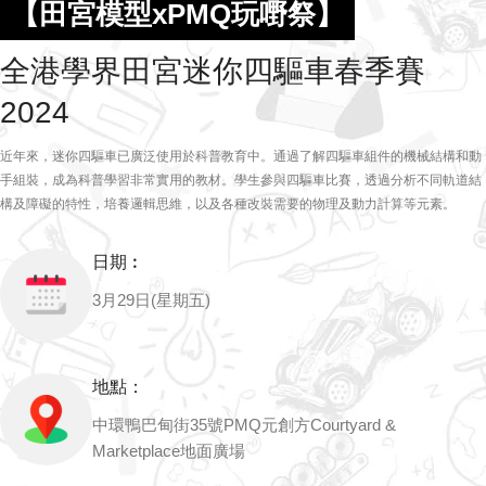
【田宮模型xPMQ玩嘢祭】
全港學界田宮迷你四驅車春季賽
2024
近年來，迷你四驅車已廣泛使用於科普教育中。通過了解四驅車組件的機械結構和動
手組裝，成為科普學習非常實用的教材。學生參與四驅車比賽，透過分析不同軌道結
構及障礙的特性，培養邏輯思維，以及各種改裝需要的物理及動力計算等元素。
日期︰
3月29日(星期五)
地點：
中環鴨巴甸街35號PMQ元創方Courtyard &
Marketplace地面廣場