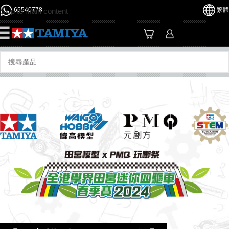
65540778
繁體
Skip to main content
☰