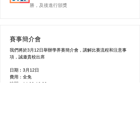
勝，及後進行頒獎
賽事簡介會
我們將於3月12日舉辦學界賽簡介會，講解比賽流程和注意事
項，誠邀貴校出席
日期︰3月12日
費用：全免
時間︰14:00-16:00
地點︰PMQ元創方A座7樓S706室
加入whatsapp頻道
田宮模型香港學界及STEM教育資訊頻道