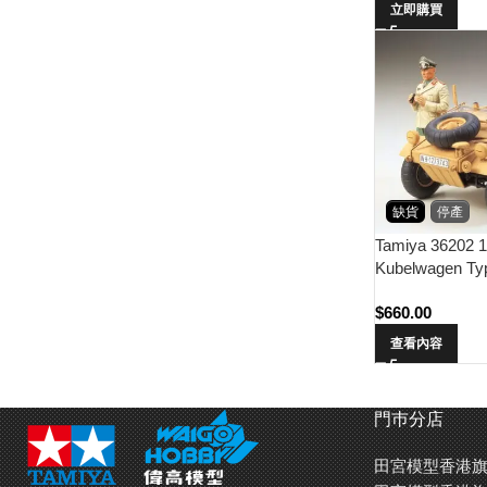
立即購買
缺貨
停產
Tamiya 36202 
Kubelwagen Typ
w/Feldmarscha
$
660.00
查看內容
門巿分店
田宮模型香港旗