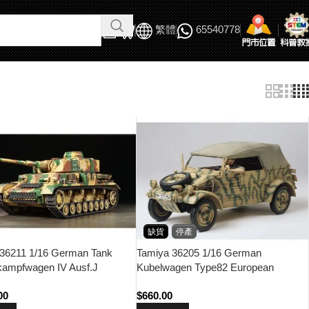
繁體
65540778
缺貨
停產
 36211 1/16 German Tank
Tamiya 36205 1/16 German
kampfwagen IV Ausf.J
Kubelwagen Type82 European
le Motor)
Campaign
00
$
660.00