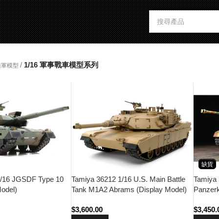
/
1/16 軍事戰車模型系列
陸軍模型
缺貨
1/16 JGSDF Type 10
Tamiya 36212 1/16 U.S. Main Battle
Tamiya
odel)
Tank M1A2 Abrams (Display Model)
Panzer
(w/Sing
$
3,600.00
$
3,450.