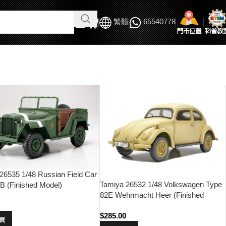
繁體
65540778
26535 1/48 Russian Field Car
Tamiya 26532 1/48 Volkswagen Type
 (Finished Model)
82E Wehrmacht Heer (Finished
0
Model)
$
285.00
買