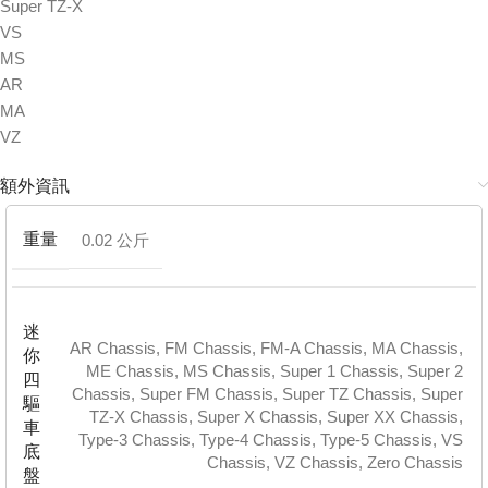
Super TZ-X
VS
MS
AR
MA
VZ
額外資訊
重量
0.02 公斤
迷
AR Chassis
,
FM Chassis
,
FM-A Chassis
,
MA Chassis
,
你
ME Chassis
,
MS Chassis
,
Super 1 Chassis
,
Super 2
四
Chassis
,
Super FM Chassis
,
Super TZ Chassis
,
Super
驅
TZ-X Chassis
,
Super X Chassis
,
Super XX Chassis
,
車
Type-3 Chassis
,
Type-4 Chassis
,
Type-5 Chassis
,
VS
底
Chassis
,
VZ Chassis
,
Zero Chassis
盤