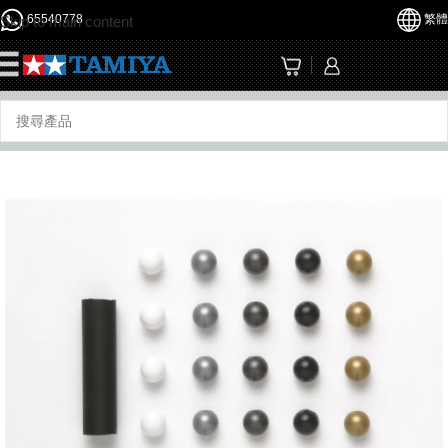
65540778
繁體
Skip to main content
☰