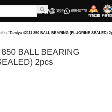
繁體
65540778
/
Tamiya 42111 850 BALL BEARING (FLUORINE SEALED) 2
給系列
1 850 BALL BEARING
SEALED) 2pcs