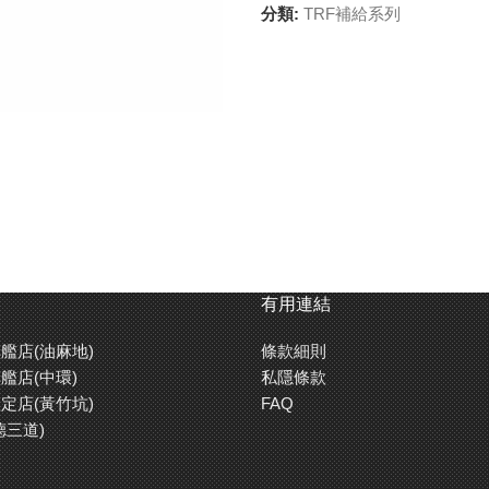
分類:
TRF補給系列
有用連結
艦店(油麻地)
條款細則
艦店(中環)
私隱條款
定店(黃竹坑)
FAQ
德三道)