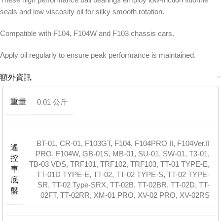
seals and low viscosity oil for silky smooth rotation.
Compatible with F104, F104W and F103 chassis cars.
Apply oil regularly to ensure peak performance is maintained.
額外資訊
重量
0.01 公斤
BT-01
,
CR-01
,
F103GT
,
F104
,
F104PRO II
,
F104Ver.II
遙
PRO
,
F104W
,
GB-01S
,
MB-01
,
SU-01
,
SW-01
,
T3-01
,
控
TB-03 VDS
,
TRF101
,
TRF102
,
TRF103
,
TT-01 TYPE-E
,
車
TT-01D TYPE-E
,
TT-02
,
TT-02 TYPE-S
,
TT-02 TYPE-
底
SR
,
TT-02 Type-SRX
,
TT-02B
,
TT-02BR
,
TT-02D
,
TT-
盤
02FT
,
TT-02RR
,
XM-01 PRO
,
XV-02 PRO
,
XV-02RS