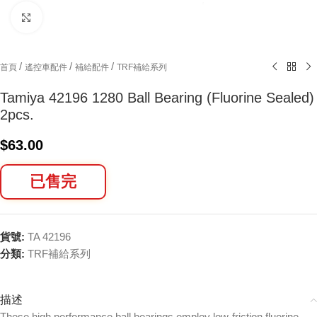
Click to enlarge
/
/
/
首頁
遙控車配件
補給配件
TRF補給系列
Tamiya 42196 1280 Ball Bearing (Fluorine Sealed)
2pcs.
$
63.00
已售完
貨號:
TA 42196
分類:
TRF補給系列
描述
These high performance ball bearings employ low-friction fluorine