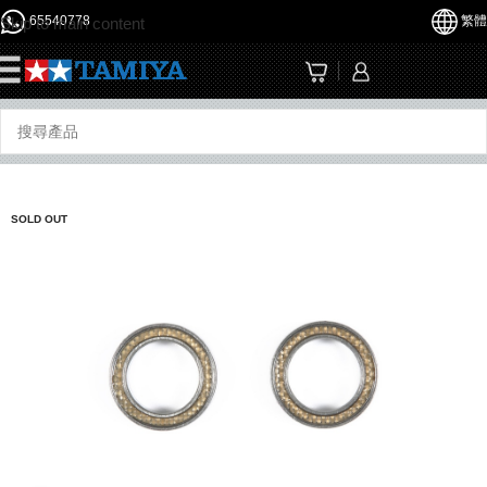
65540778
繁體
Skip to main content
☰
SOLD OUT