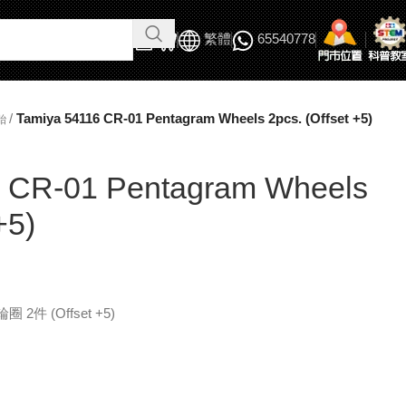
繁體
65540778
/
Tamiya 54116 CR-01 Pentagram Wheels 2pcs. (Offset +5)
胎
6 CR-01 Pentagram Wheels
+5)
 2件 (Offset +5)