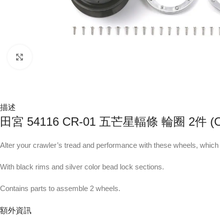
Click to enlarge
描述
田宮 54116 CR-01 五芒星輻條 輪圈 2件 (Off
Alter your crawler’s tread and performance with these wheels, which
With black rims and silver color bead lock sections.
Contains parts to assemble 2 wheels.
額外資訊