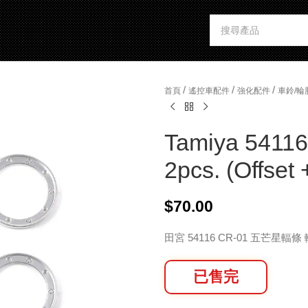
/
/
/
首頁
遙控車配件
強化配件
車鈴/輪
Tamiya 5411
2pcs. (Offset 
$
70.00
田宮 54116 CR-01 五芒星輻條 輪圈
已售完