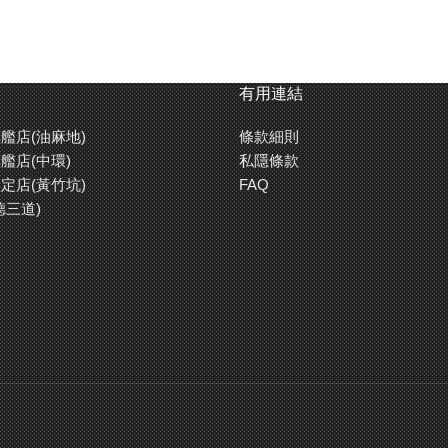
有用連結
艦店(油麻地)
條款細則
艦店(中環)
私隱條款
定店(黃竹坑)
FAQ
德三道)