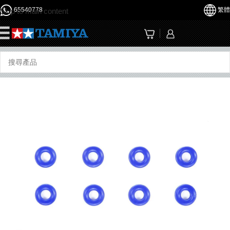
65540778
繁體
Skip to main content
☰