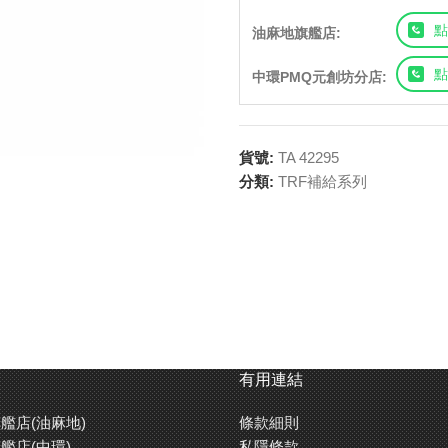
點
油麻地旗艦店:
點
中環PMQ元創坊分店:
貨號:
TA 42295
分類:
TRF補給系列
有用連結
艦店(油麻地)
條款細則
艦店(中環)
私隱條款