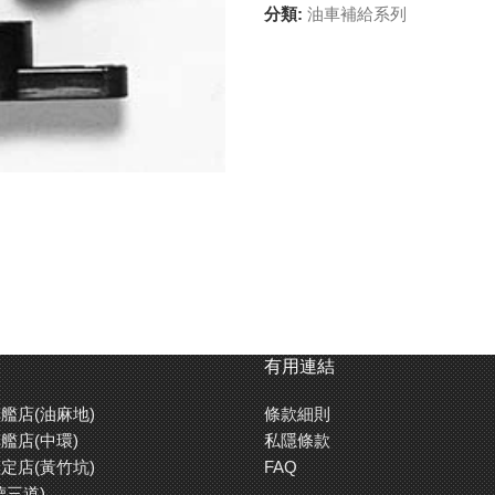
分類:
油車補給系列
有用連結
艦店(油麻地)
條款細則
艦店(中環)
私隱條款
定店(黃竹坑)
FAQ
德三道)