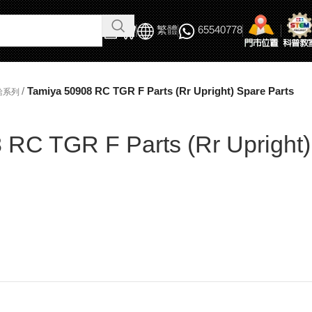
繁體
65540778
/
Tamiya 50908 RC TGR F Parts (Rr Upright) Spare Parts
給系列
 RC TGR F Parts (Rr Upright)