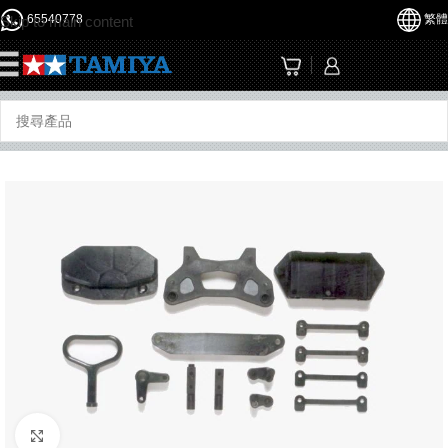
65540778
繁體
Skip to main content
☰
Click to enlarge