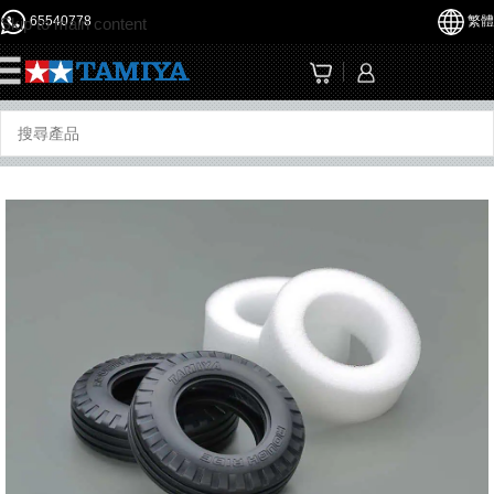
65540778
繁體
Skip to main content
☰