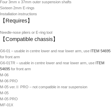
Four 3mm x 37mm outer suspension shafts
Sixteen 2mm E-rings
Installation instructions
【Requires】
Needle-nose pliers or E-ring tool
【Compatible chassis】
G6-01 – usable in centre lower and rear lower arm, use
ITEM 54695
for front arm
G6-01TR – usable in centre lower and rear lower arm, use
ITEM
54695
for front arm
M-06
M-06 PRO
M-05 ver.Ⅱ PRO – not compatible in rear suspension
M-05
M-05 PRO
MF-01X