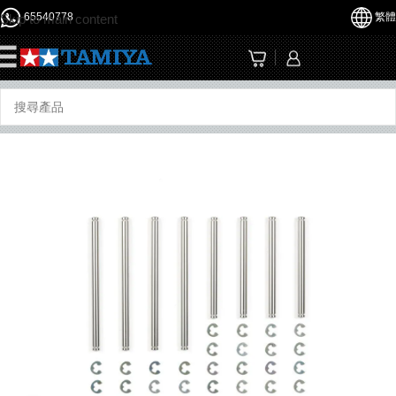
65540778
繁體
Skip to main content
☰