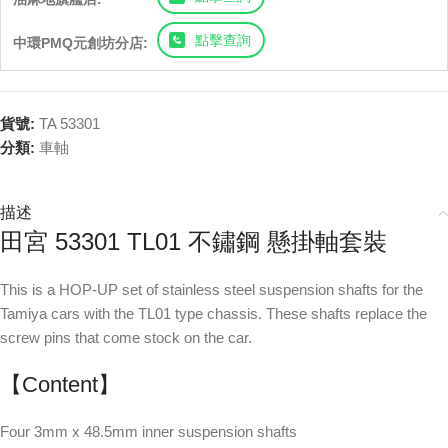
點擊查詢
中環PMQ元創坊分店:
貨號:
TA 53301
分類:
車軸
描述
田宮 53301 TL01 不鏽鋼 懸掛軸套裝
This is a HOP-UP set of stainless steel suspension shafts for the
Tamiya cars with the TL01 type chassis. These shafts replace the
screw pins that come stock on the car.
【Content】
Four 3mm x 48.5mm inner suspension shafts