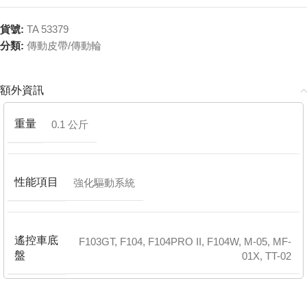
貨號:
TA 53379
分類:
傳動皮帶/傳動輪
額外資訊
重量
0.1 公斤
性能項目
強化驅動系統
遙控車底
F103GT
,
F104
,
F104PRO II
,
F104W
,
M-05
,
MF-
盤
01X
,
TT-02