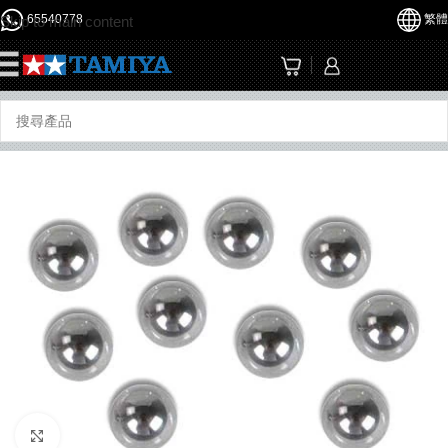
65540778
繁體
Skip to main content
☰
Click to enlarge