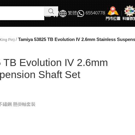
繁體
65540778
/
Tamiya 53825 TB Evolution IV 2.6mm Stainless Suspens
ing Pin)
 TB Evolution IV 2.6mm
pension Shaft Set
6mm 不鏽鋼 懸掛軸套裝