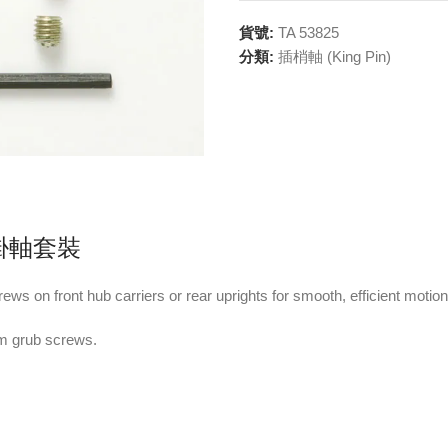
貨號:
TA 53825
分類:
插梢軸 (King Pin)
 懸掛軸套裝
ews on front hub carriers or rear uprights for smooth, efficient motion
m grub screws.