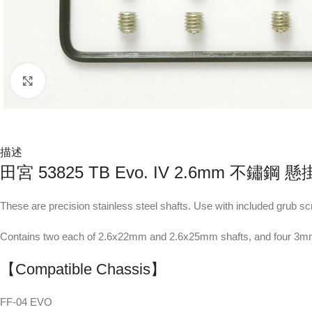
Click to enlarge
描述
田宮 53825 TB Evo. IV 2.6mm 不鏽鋼
These are precision stainless steel shafts. Use with included grub scr
Contains two each of 2.6x22mm and 2.6x25mm shafts, and four 3m
【Compatible Chassis】
FF-04 EVO