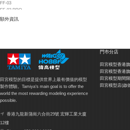
FF-03
FF-03 PRO
M-08 CONCEPT
額外資訊
M-07 CONCEPT
TA07 MS
TA07 PRO
TA06 MS
TA06
門巿分店
TA06 PRO
田宮模型香港旗
TA05 ver.Ⅱ
田宮模型香港旗
TB Evo.7
田宮模型期間限
TB Evo.6 MS
田宮模型的目標是提供世界上最有價值的模型
田宮模型店(啟
TB Evo.6
製作體驗。Tamiya’s main goal is to offer the
TB-05 PRO
world the most rewarding modeling experience
TB-04
possible.
TB-04 PRO
香港九龍新蒲崗六合街29號 宏輝工業大廈
TB-03
TB-03 VDS
12樓
TRF419XR