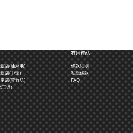
有用連結
艦店(油麻地)
條款細則
艦店(中環)
私隱條款
定店(黃竹坑)
FAQ
德三道)