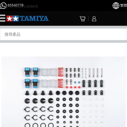
65540778
繁體
Skip to main content
☰