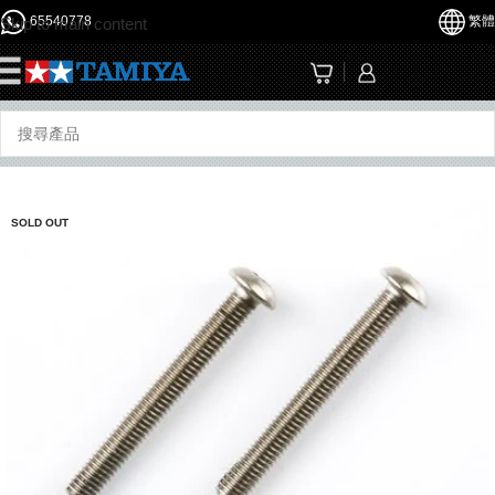
65540778
繁體
Skip to main content
☰
SOLD OUT