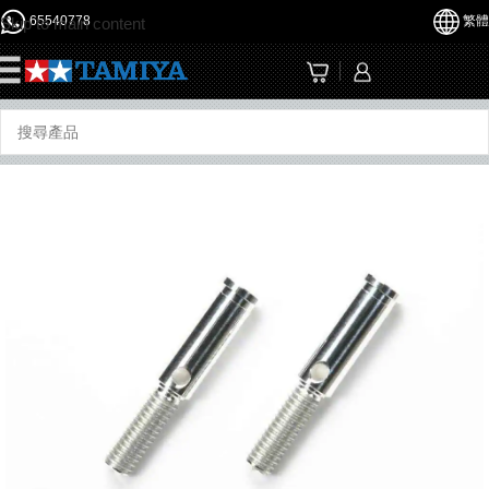
65540778
繁體
Skip to main content
☰