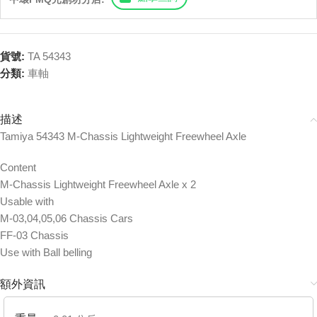
貨號:
TA 54343
分類:
車軸
描述
Tamiya 54343 M-Chassis Lightweight Freewheel Axle
Content
M-Chassis Lightweight Freewheel Axle x 2
Usable with
M-03,04,05,06 Chassis Cars
FF-03 Chassis
Use with Ball belling
額外資訊