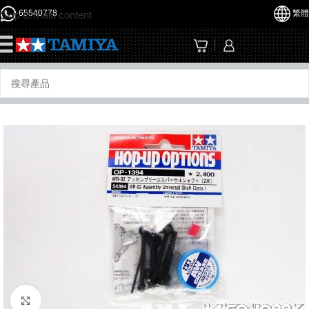
65540778
繁體
Skip to main content
☰
Click to enlarge