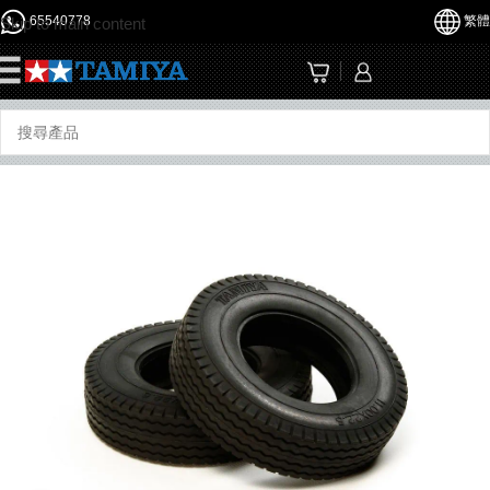
65540778
繁體
Skip to main content
☰