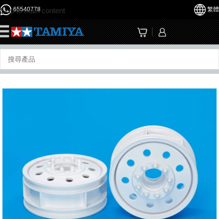
65540778
繁體
Skip to main content
☰