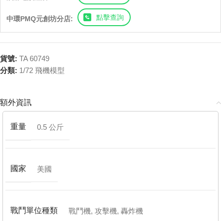
點擊查詢
中環PMQ元創坊分店:
貨號:
TA 60749
分類:
1/72 飛機模型
額外資訊
重量
0.5 公斤
國家
美國
戰鬥單位種類
戰鬥機
,
攻擊機
,
轟炸機