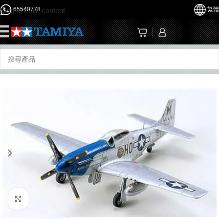
65540778
繁體
Skip to main content
☰
Click to enlarge