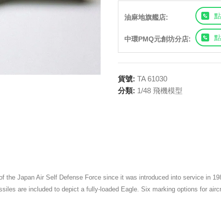
點
油麻地旗艦店:
點
中環PMQ元創坊分店:
貨號:
TA 61030
分類:
1/48 飛機模型
f the Japan Air Self Defense Force since it was introduced into service in 198
siles are included to depict a fully-loaded Eagle. Six marking options for air