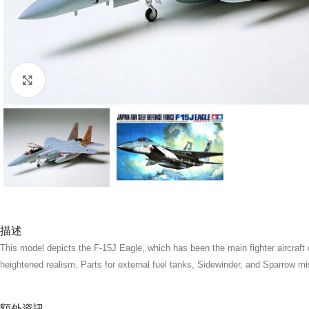
Click to enlarge
描述
This model depicts the F-15J Eagle, which has been the main fighter aircraft o
heightened realism. Parts for external fuel tanks, Sidewinder, and Sparrow mis
額外資訊