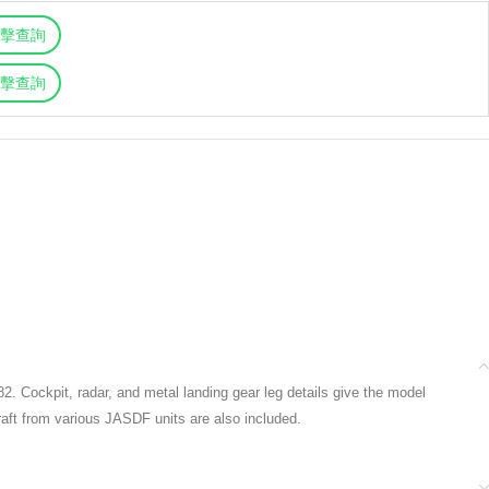
擊查詢
擊查詢
2. Cockpit, radar, and metal landing gear leg details give the model
craft from various JASDF units are also included.