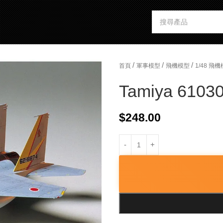
/
/
/
首頁
軍事模型
飛機模型
1/48 飛
Tamiya 61030
$
248.00