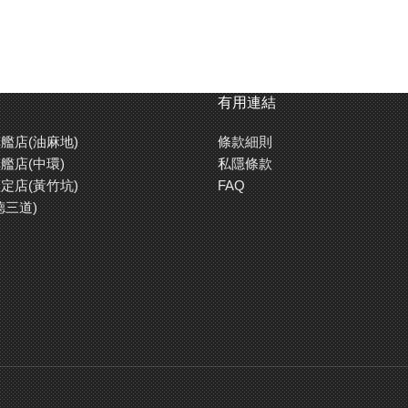
有用連結
艦店(油麻地)
條款細則
艦店(中環)
私隱條款
定店(黃竹坑)
FAQ
德三道)