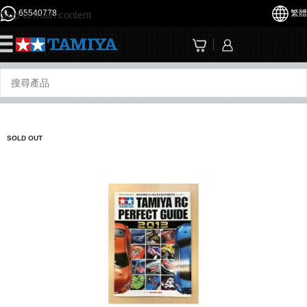
65540778
繁體
Skip to main content
☰
SOLD OUT