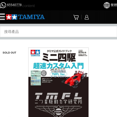
65540778
繁體
Skip to main content
☰
SOLD OUT