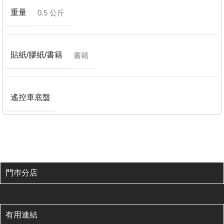
重量
0.5 公斤
貼紙/膠紙/書籍
書籍
遙控車底盤
門巿分店
有用連結