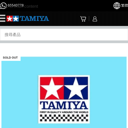
65540778
繁體
Skip to main content
☰
SOLD OUT