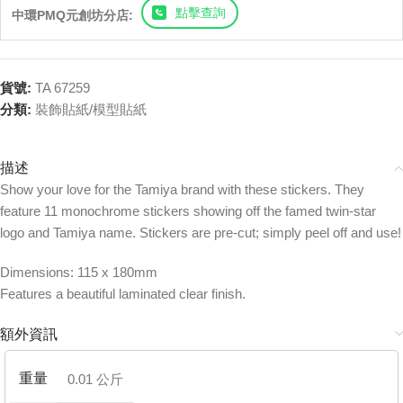
點擊查詢
中環PMQ元創坊分店:
貨號:
TA 67259
分類:
裝飾貼紙/模型貼紙
描述
Show your love for the Tamiya brand with these stickers. They
feature 11 monochrome stickers showing off the famed twin-star
logo and Tamiya name. Stickers are pre-cut; simply peel off and use!
Dimensions: 115 x 180mm
Features a beautiful laminated clear finish.
額外資訊
重量
0.01 公斤