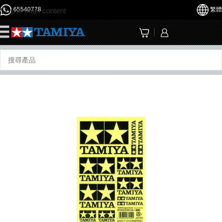
65540778
繁體
Skip to main content
☰