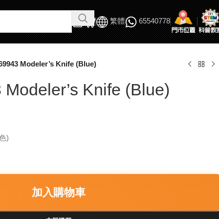
繁體
65540778
69943 Modeler’s Knife (Blue)
Modeler’s Knife (Blue)
色)
加入購物車