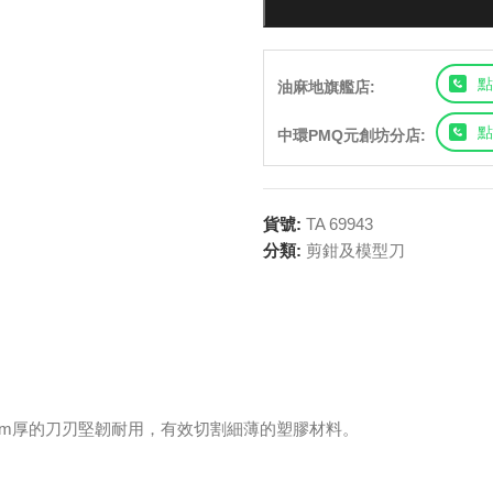
點
油麻地旗艦店:
點
中環PMQ元創坊分店:
貨號:
TA 69943
分類:
剪鉗及模型刀
mm厚的刀刃堅韌耐用，有效切割細薄的塑膠材料。