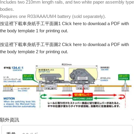
Includes two 210mm length rails, and two white paper assembly type
bodies.
Requires one R03/AAA/UM4 battery (sold separately).
按這裡下載車身紙手工平面圖1 Click here to download a PDF with
the body template 1 for printing out.
按這裡下載車身紙手工平面圖2 Click here to download a PDF with
the body template 2 for printing out.
額外資訊