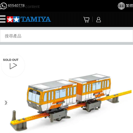
65540778
繁體
Skip to main content
☰
SOLD OUT