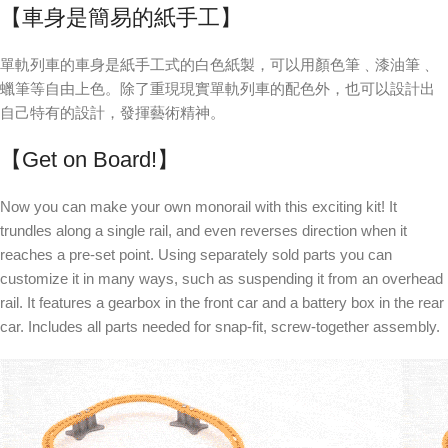
【車身是簡易的紙手工】
單軌列車的車身是紙手工式的白色紙製，可以用顏色筆﹑漆油筆﹑
蠟筆等自由上色。除了重現現實單軌列車的配色外，也可以設計出
自己特有的設計，發揮藝術精神。
【Get on Board!】
Now you can make your own monorail with this exciting kit! It
trundles along a single rail, and even reverses direction when it
reaches a pre-set point. Using separately sold parts you can
customize it in many ways, such as suspending it from an overhead
rail. It features a gearbox in the front car and a battery box in the rear
car. Includes all parts needed for snap-fit, screw-together assembly.