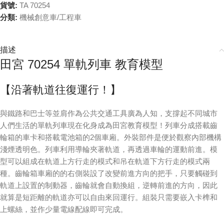
貨號:
TA 70254
分類:
機械創意車/工程車
描述
田宮 70254 單軌列車 教育模型
【沿著軌道往復運行！】
與鐵路和巴士等並肩作為公共交通工具廣為人知，支撐起不同城市
人們生活的單軌列車現在化身成為田宮教育模型！列車分成搭載齒
輪箱的車卡和搭載電池箱的2個車廂。外裝部件是便於觀察內部機構
淺煙透明色。列車利用導輪夾著軌道，再透過車輪的運動前進。模
型可以組成在軌道上方行走的模式和吊在軌道下方行走的模式兩
種。齒輪箱車廂的的右側裝設了改變前進方向的把手，只要觸碰到
軌道上設置的制動器，齒輪就會自動換組，逆轉前進的方向，因此
就算是短距離的軌道亦可以自由來回運行。組裝只需要嵌入卡榫和
上螺絲，並作少量電線配線即可完成。