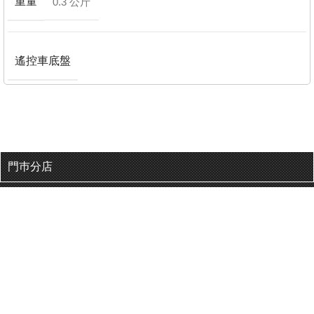
重量
0.3 公斤
遙控車底盤
門巿分店
有用連結
關於我們