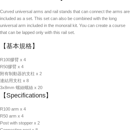
Curved universal arms and rail stands that can connect the arms are
included as a set. This set can also be combined with the long
universal arm included in the monorail kit. You can create a course
that can be lapped only with this rail set.
【基本規格】
R100膠臂 x 4
R50膠臂 x 4
附有制動器的支柱 x 2
連結用支柱 x 8
3x8mm 螺絲螺絲 x 20
【Specifications】
R100 arm x 4
R50 arm x 4
Post with stopper x 2
Connecting post x 8,