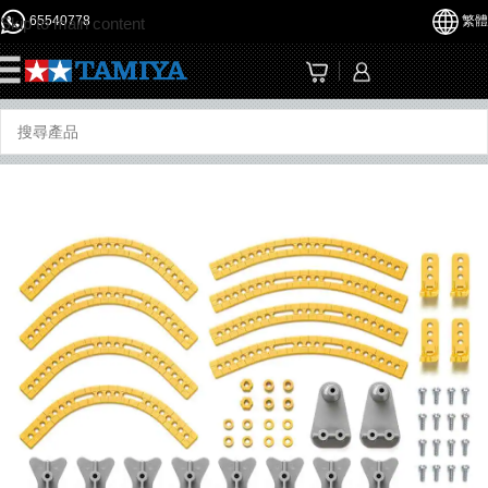
65540778
繁體
Skip to main content
☰