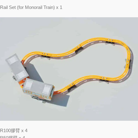
Rail Set (for Monorail Train) x 1
R100膠臂 x 4
R50膠臂 x 4