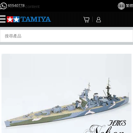
65540778
繁體
Skip to main content
☰