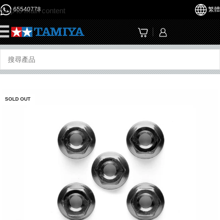
65540778
繁體
Skip to main content
☰
SOLD OUT