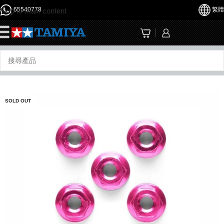
65540778
繁體
Skip to main content
☰
SOLD OUT