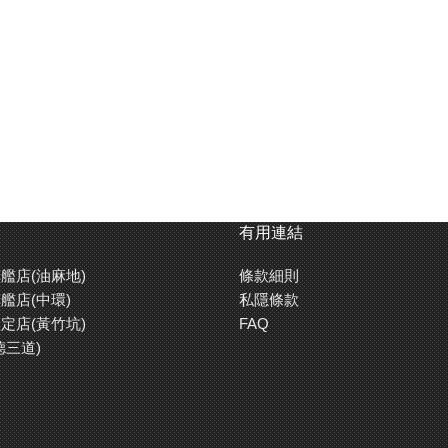
有用連結
艦店(油麻地)
條款細則
艦店(中環)
私隱條款
定店(黃竹坑)
FAQ
德三道)