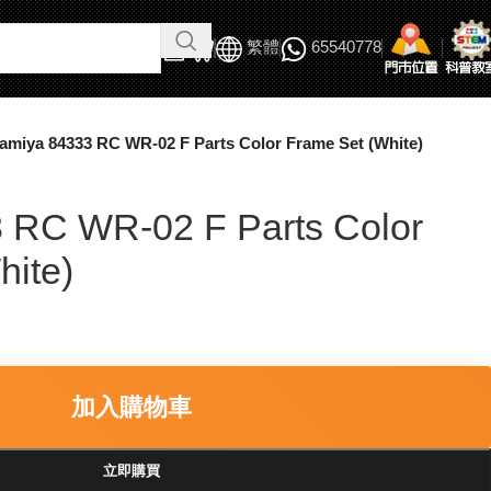
繁體
65540778
amiya 84333 RC WR-02 F Parts Color Frame Set (White)
 RC WR-02 F Parts Color
hite)
加入購物車
立即購買