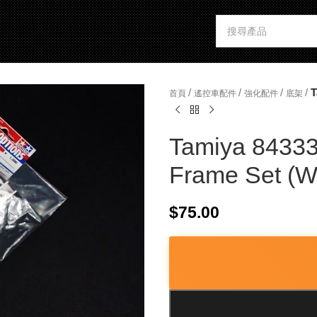
/
/
/
/
T
首頁
遙控車配件
強化配件
底架
Tamiya 84333
Frame Set (W
$
75.00