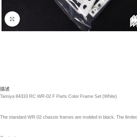
Click to enlarge
描述
Tamiya 84333 RC WR-02 F Parts Color Frame Set (White)
The standard WR-02 chassis frames are molded in black. The limited e