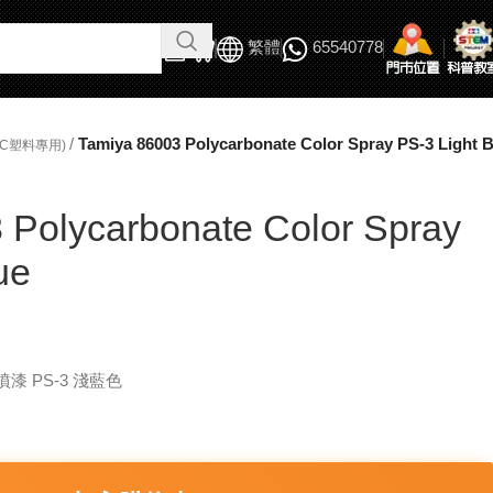
繁體
65540778
/
Tamiya 86003 Polycarbonate Color Spray PS-3 Light B
PC塑料專用)
 Polycarbonate Color Spray
ue
噴漆 PS-3 淺藍色