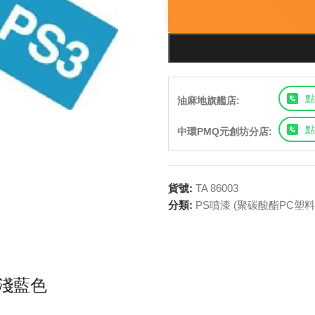
點
油麻地旗艦店:
點
中環PMQ元創坊分店:
貨號:
TA 86003
分類:
PS噴漆 (聚碳酸酯PC塑料
 淺藍色