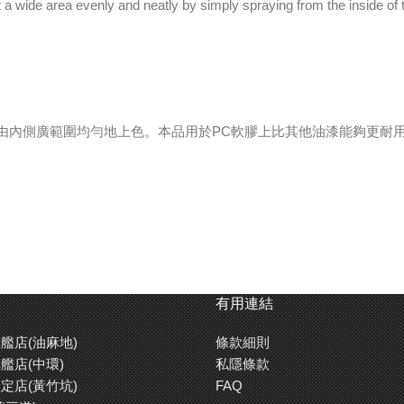
t a wide area evenly and neatly by simply spraying from the inside of
便由內側廣範圍均勻地上色。本品用於PC軟膠上比其他油漆能夠更耐
有用連結
艦店(油麻地)
條款細則
艦店(中環)
私隱條款
定店(黃竹坑)
FAQ