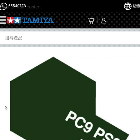
65540778
繁體
Skip to main content
☰