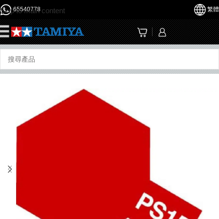
65540778
繁體
Skip to main content
☰