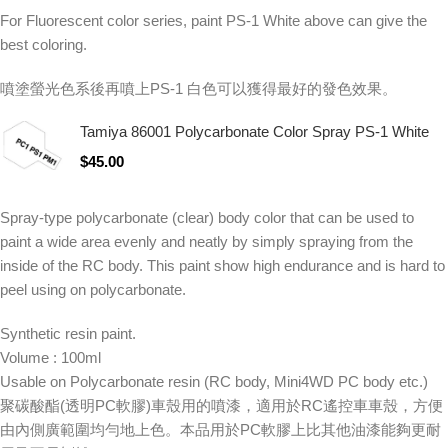
For Fluorescent color series, paint PS-1 White above can give the
best coloring.
噴塗螢光色系後再噴上PS-1 白色可以獲得最好的發色效果。
Tamiya 86001 Polycarbonate Color Spray PS-1 White
$
45.00
Spray-type polycarbonate (clear) body color that can be used to
paint a wide area evenly and neatly by simply spraying from the
inside of the RC body. This paint show high endurance and is hard to
peel using on polycarbonate.
Synthetic resin paint.
Volume : 100ml
Usable on Polycarbonate resin (RC body, Mini4WD PC body etc.)
聚碳酸酯(透明PC軟膠)車殼用的噴漆，適用於RC遙控車車殼，方便
由內側廣範圍均勻地上色。本品用於PC軟膠上比其他油漆能夠更耐