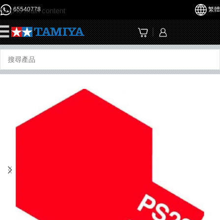
65540778
繁體
Skip to main content
☰