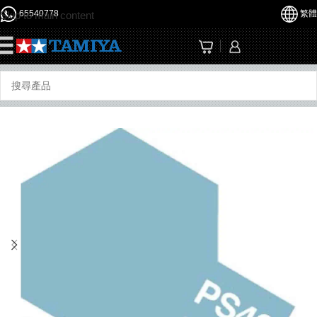
65540778
繁體
Skip to main content
☰