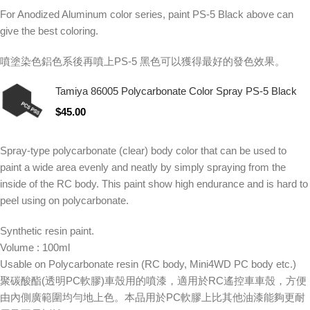
For Anodized Aluminum color series, paint PS-5 Black above can
give the best coloring.
噴塗染色鋁色系後再噴上PS-5 黑色可以獲得最好的發色效果。
Tamiya 86005 Polycarbonate Color Spray PS-5 Black
$
45.00
Spray-type polycarbonate (clear) body color that can be used to
paint a wide area evenly and neatly by simply spraying from the
inside of the RC body. This paint show high endurance and is hard to
peel using on polycarbonate.
Synthetic resin paint.
Volume : 100ml
Usable on Polycarbonate resin (RC body, Mini4WD PC body etc.)
聚碳酸酯(透明PC軟膠)車殼用的噴漆，適用於RC遙控車車殼，方便
由內側廣範圍均勻地上色。本品用於PC軟膠上比其他油漆能夠更耐