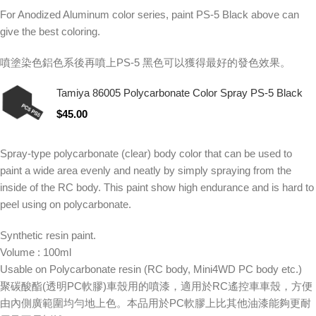
For Anodized Aluminum color series, paint PS-5 Black above can
give the best coloring.
噴塗染色鋁色系後再噴上PS-5 黑色可以獲得最好的發色效果。
Tamiya 86005 Polycarbonate Color Spray PS-5 Black
$
45.00
Spray-type polycarbonate (clear) body color that can be used to
paint a wide area evenly and neatly by simply spraying from the
inside of the RC body. This paint show high endurance and is hard to
peel using on polycarbonate.
Synthetic resin paint.
Volume : 100ml
Usable on Polycarbonate resin (RC body, Mini4WD PC body etc.)
聚碳酸酯(透明PC軟膠)車殼用的噴漆，適用於RC遙控車車殼，方便
由內側廣範圍均勻地上色。本品用於PC軟膠上比其他油漆能夠更耐