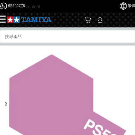
65540778
繁體
Skip to main content
☰