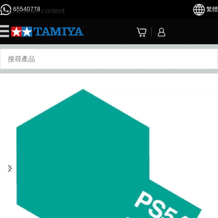
65540778
繁體
Skip to main content
☰