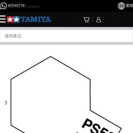
65540778
繁體
Skip to main content
☰