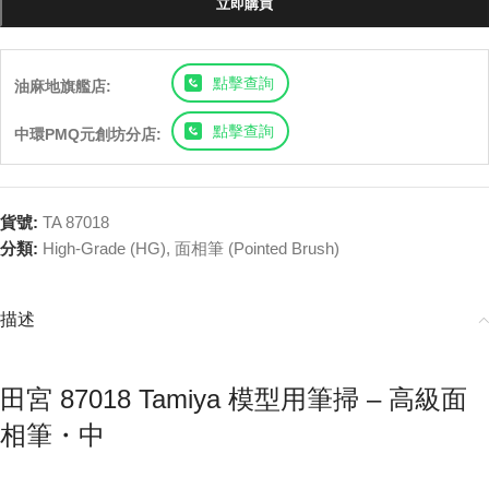
立即購買
點擊查詢
油麻地旗艦店:
點擊查詢
中環PMQ元創坊分店:
貨號:
TA 87018
分類:
High-Grade (HG)
,
面相筆 (Pointed Brush)
描述
田宮 87018 Tamiya 模型用筆掃 – 高級面
相筆・中