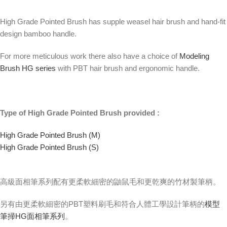
High Grade Pointed Brush has supple weasel hair brush and hand-fit
design bamboo handle.
For more meticulous work there also have a choice of
Modeling
Brush HG series
with PBT hair brush and ergonomic handle.
Type of High Grade Pointed Brush provided :
High Grade Pointed Brush (M)
High Grade Pointed Brush (S)
高級面相筆系列配有更柔軟細密的鼬鼠毛和更乾爽的竹材製筆柄。
另有由更柔軟細密的PBT塑料刷毛和符合人體工學設計筆柄的
模型
筆掃HG面相筆系列
。