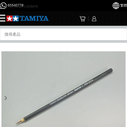
65540778
繁體
Skip to main content
☰