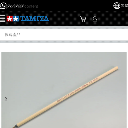
65540778
繁體
Skip to main content
☰