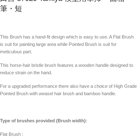
筆・短
This Brush has a hand-fit design which is easy to use. A Flat Brush
is suit for painting large area while Pointed Brush is suit for
meticulous part.
This horse-hair bristle brush features a wooden handle designed to
reduce strain on the hand.
For a upgraded performance there also have a choice of High Grade
Pointed Brush with weasel hair brush and bamboo handle.
Type of brushes provided (Brush width):
Flat Brush :