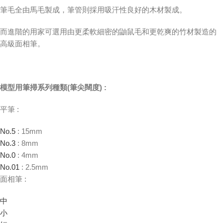
筆毛全由馬毛製成，筆管則採用吸汗性良好的木材製成。
而進階的用家可選用由更柔軟細密的鼬鼠毛和更乾爽的竹材製造的
高級面相筆。
模型用筆掃系列種類(筆尖闊度) :
平筆 :
No.5
: 15mm
No.3
: 8mm
No.0
: 4mm
No.01
: 2.5mm
面相筆 :
中
小