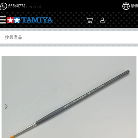
65540778
繁體
Skip to main content
☰