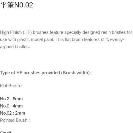
平筆N0.02
High Finish (HF) brushes feature specially designed resin bristles for
use with plastic model paint. This flat brush features stiff, evenly-
aligned bristles.
Type of HF brushes provided (Brush width):
Flat Brush :
No.2 : 6mm
No.0 : 4mm
No.02 : 2mm
Pointed Brush :