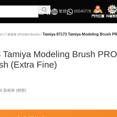
繁體
65540778
/
/
Tamiya 87173 Tamiya Modeling Brush PRO
h )
面相筆 (Pointed Brush)
 Tamiya Modeling Brush PRO
sh (Extra Fine)
II 面相筆 (精密)