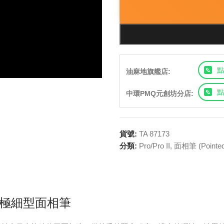
點
油麻地旗艦店:
點
中環PMQ元創坊分店:
貨號:
TA 87173
分類:
Pro/Pro II
,
面相筆 (Pointed
 – 極細型面相筆