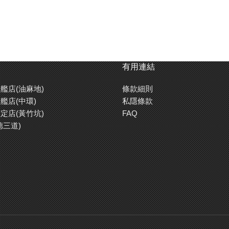
有用連結
艦店(油麻地)
條款細則
艦店(中環)
私隱條款
定店(黃竹坑)
FAQ
德三道)