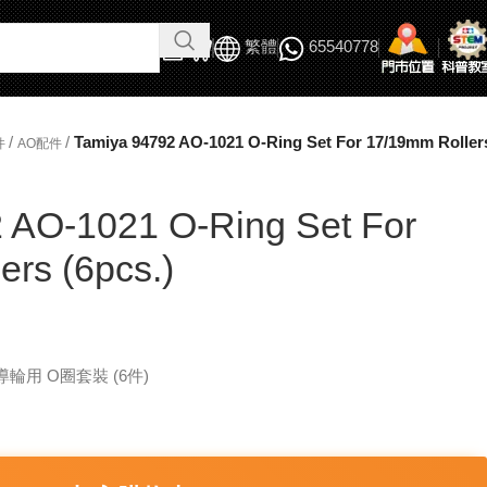
繁體
65540778
/
/
Tamiya 94792 AO-1021 O-Ring Set For 17/19mm Rollers
件
AO配件
 AO-1021 O-Ring Set For
rs (6pcs.)
mm導輪用 O圈套裝 (6件)