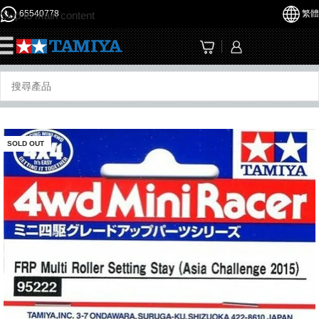
65540778
繁體
Skip to main content
☰
SOLD OUT