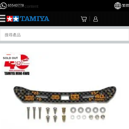
65540778
繁體
Skip to main content
☰
SOLD OUT