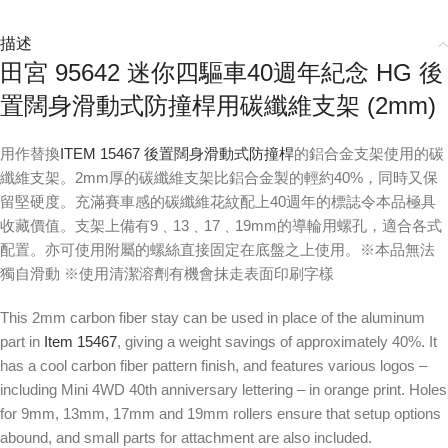
描述
田宮 95642 迷你四驅車40週年紀念 HG 後
置闊身滑動式防撞桿用碳纖維支架 (2mm)
用作替換
ITEM 15467 後置闊身滑動式防撞桿
的鋁合金支架使用的碳
纖維支架。2mm厚的碳纖維支架比鋁合金製的輕約40%，同時又保
留堅硬度。充滿賽車感的碳纖維花紋配上40週年的標誌令本品極具
收藏價值。支架上備有9﹑13﹑17﹑19mm的導輪用螺孔，適合各式
配置。亦可使用附屬的螺絲直接固定在底盤之上使用。※本品無法
獨自滑動 ※使用清潔溶劑有機會抹走表面印刷字樣
This 2mm carbon fiber stay can be used in place of the aluminum
part in
Item 15467
, giving a weight savings of approximately 40%. It
has a cool carbon fiber pattern finish, and features various logos –
including Mini 4WD 40th anniversary lettering – in orange print. Holes
for 9mm, 13mm, 17mm and 19mm rollers ensure that setup options
abound, and small parts for attachment are also included.